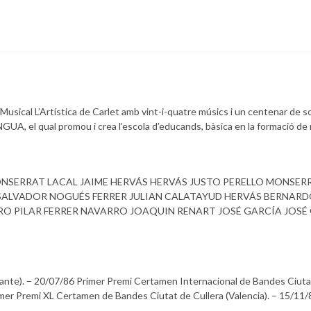
Musical L’Artística de Carlet amb vint-i-quatre músics i un centenar de so
, el qual promou i crea l’escola d’educands, bàsica en la formació de
NSERRAT LACAL JAIME HERVÁS HERVÁS JUSTO PERELLO MONSE
ALVADOR NOGUÉS FERRER JULIAN CALATAYUD HERVÁS BERNARD
O PILAR FERRER NAVARRO JOAQUIN RENART JOSÉ GARCÍA JOSÉ
licante). – 20/07/86 Primer Premi Certamen Internacional de Bandes Ciuta
mer Premi XL Certamen de Bandes Ciutat de Cullera (Valencia). – 15/11/87