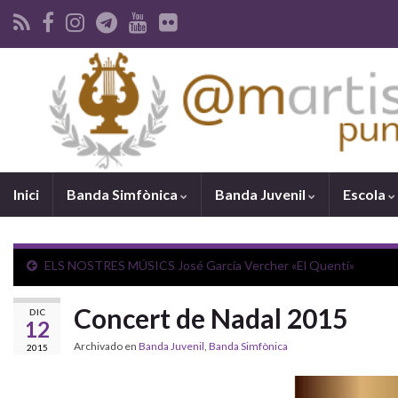
Inici
Banda Simfònica
Banda Juvenil
Escola
ELS NOSTRES MÚSICS José García Vercher «El Quentí»
Concert de Nadal 2015
DIC
12
Archivado en
Banda Juvenil
,
Banda Simfònica
2015