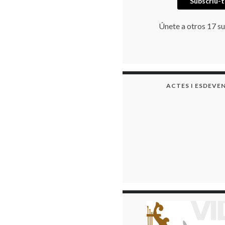
Subscriu-t
Únete a otros 17 su
ACTES I ESDEVE