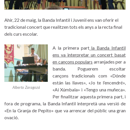
Ahir, 22 de maig, la Banda Infantil i Juvenil ens van oferir el
tradicional concert que realitzen tots els anys a la recta final
dels curs escolar.
A la primera part
la Banda Infantil
ens va interpretar un concert basat
en cançons populars
arranjades per a
banda. Poguerem escoltar
cançons tradicionals com «Dónde
están las llaves», «Jo te l’encendré»,
Alberto Zaragozá
«Ai Xúmbala» i «Tengo una muñeca».
Per finalitzar aquesta primera part, i
fora de programa, la Banda Infantil interpretà una versió de
«En la Granja de Pepito» que va arrencar del públic una gran
ovació.