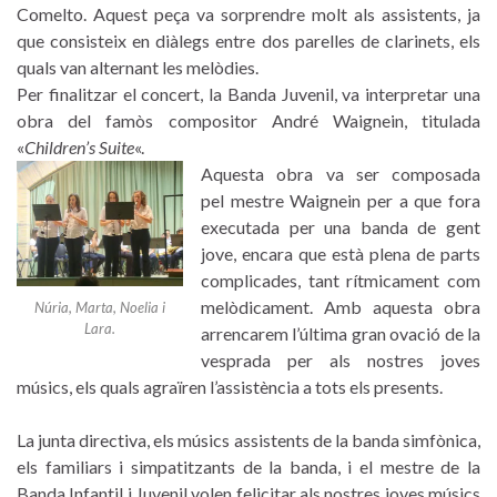
Comelto. Aquest peça va sorprendre molt als assistents, ja
que consisteix en diàlegs entre dos parelles de clarinets, els
quals van alternant les melòdies.
Per finalitzar el concert, la Banda Juvenil, va interpretar una
obra del famòs compositor André Waignein, titulada
«
Children’s Suite
«.
Aquesta obra va ser composada
pel mestre Waignein per a que fora
executada per una banda de gent
jove, encara que està plena de parts
complicades, tant rítmicament com
melòdicament. Amb aquesta obra
Núria, Marta, Noelia i
Lara.
arrencarem l’última gran ovació de la
vesprada per als nostres joves
músics, els quals agraïren l’assistència a tots els presents.
La junta directiva, els músics assistents de la banda simfònica,
els familiars i simpatitzants de la banda, i el mestre de la
Banda Infantil i Juvenil
volen felicitar als nostres joves músics