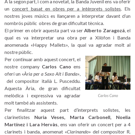
A la segon part, i com a novetat, la Banda Juvenil ens va oferir
un
concert basat en obres per a intèrprets solistes
. Els
nostres joves músics es llançaren a interpretar davant d’un
nombrós públic obres de gran dificultat tècnica.
El primer en obrir aquesta part va ser
Alberto Zaragozá
, el
qual es va interpretar una obra per a Xilòfon i Banda
anomenada «Happy Mallets», la qual va agradar molt al
nostre públic.
Per continuar amb aquest concert, el
nostre company
Carlos Cano
ens
oferí un «
Ària per a Saxo Alt i Banda»
,
del compositor italià L. Pusceddu.
Aquesta Ària, de gran dificultat
melòdica i expressiva va agradar
Carlos Cano
molt també als assistents.
Per finalitzar aquest part d’interprets solistes, les
clarinetistes
Nuria Veses, Marta Carbonell, Noelia
Martínez i Lara Hervàs
, ens van oferir un concert per a 4
clarinets i banda, anomenat «
Clarinando
» del compositor R.