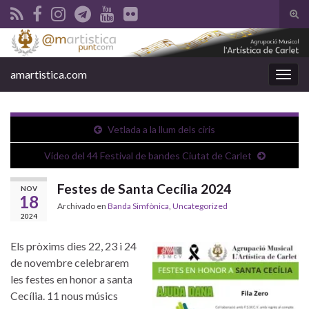
Alte
el
Search for:
form
de
amartistica.com
Alter
bús
la
nave
Vetlada a la llum dels ciris
Vídeo del 44 Festival de bandes Ciutat de Carlet
Festes de Santa Cecília 2024
NOV
18
Archivado en
Banda Simfònica
,
Uncategorized
2024
Els pròxims dies 22, 23 i 24
de novembre celebrarem
les festes en honor a santa
Cecília. 11 nous músics