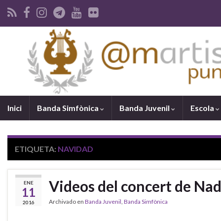
Inici
Banda Simfònica
Banda Juvenil
Escola
ETIQUETA:
NAVIDAD
Videos del concert de Na
ENE
11
Archivado en
Banda Juvenil
,
Banda Simfònica
2016