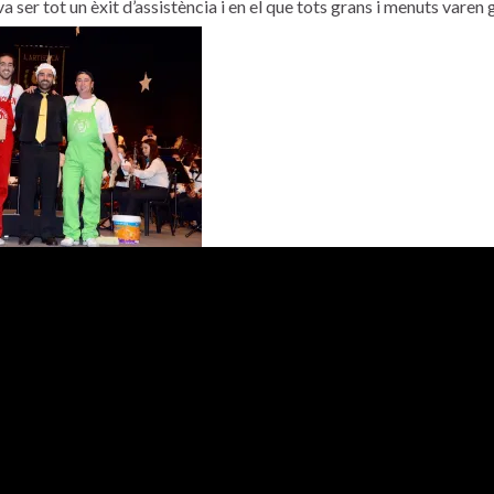
va ser tot un èxit d’assistència i en el que tots grans i menuts varen