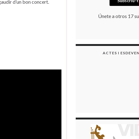
Subscriu-t
 gaudir d’un bon concert.
Únete a otros 17 su
ACTES I ESDEVE