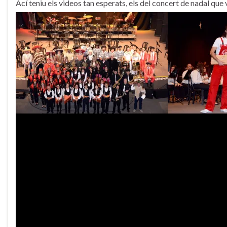
Ací teniu els videos tan esperats, els del concert de nadal que 