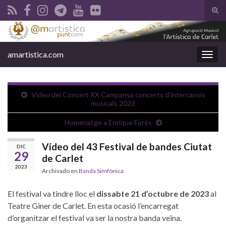
Alte
el
Search for:
form
de
amartistica.com
Alter
bús
la
nave
Vídeo del Concert XX Campanya concerts d’intercanvis
musicals 2023
Homenatge a Enrique Forés
Vídeo del 43 Festival de bandes Ciutat
DIC
29
de Carlet
2023
Archivado en
Banda Simfònica
El festival va tindre lloc el
dissabte
21 d’octubre de 2023
al
Teatre Giner de Carlet
. En esta ocasió l’encarregat
d’organitzar el festival va ser la nostra banda veïna.