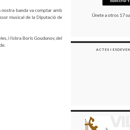
Subscriu-t
, la nostra banda va comptar amb
Únete a otros 17 su
sessor musical de la Diputació de
es, i l’obra Boris Goudunov, del
de.
ACTES I ESDEVE