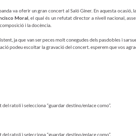
a banda va oferir un gran concert al Saló Giner. En aquesta ocasió
ncisco Moral
, el qual és un refutat director a nivell nacional, as
a composició i la docència.
stent, ja que van ser peces molt conegudes dels pasdobles i sarsuel
ció podeu escoltar la gravació del concert. esperem que vos agra
 del ratolí i selecciona “guardar destino/enlace como”.
 del ratolí i selecciona “guardar destino/enlace como”.