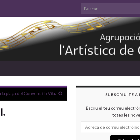
Search for:
la plaça del Convent i la Vila.
SUBSCRIU-TE A
Escriu el teu correu electròn
l.
totes les nov
Adre