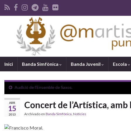
Inici
Banda Simfònica
Banda Juvenil
Escola
Audició de l’Ensemble de Saxos.
Concert de l’Artística, amb 
ABR
15
Archivado en
Banda Simfònica
,
Notícies
2013
–