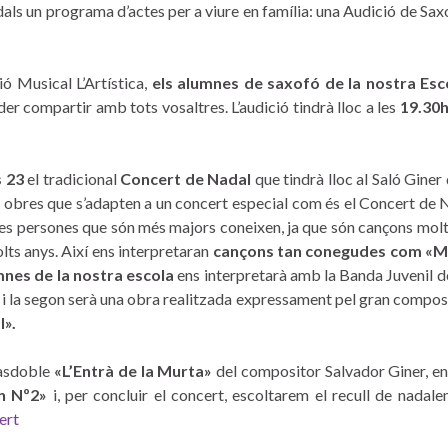
dals un programa d’actes per a viure en família: una Audició de Sax
ció Musical L’Artística,
els alumnes de saxofó de la nostra Esc
 compartir amb tots vosaltres. L’audició tindrà lloc a les
19.30h
 23
el tradicional
Concert de Nadal
que tindrà lloc al Saló Giner 
 obres que s’adapten a un concert especial com és el Concert de N
 les persones que són més majors coneixen, ja que són cançons mol
lts anys. Així ens interpretaran
cançons tan conegudes com «Mo
mnes de la nostra escola
ens interpretarà amb la Banda Juvenil do
 i la segon serà una obra realitzada expressament pel gran composit
l».
Pasdoble
«L’Entrà de la Murta»
del compositor Salvador Giner, e
n Nº2»
i, per concluir el concert, escoltarem el recull de nadal
ert