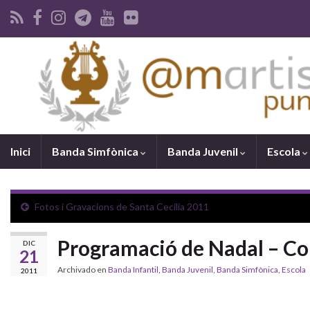
Inici
Banda Simfònica
Banda Juvenil
Escola
Fotos i Gravacions de Santa Cecília 2011
Programació de Nadal – Con
DIC
21
Archivado en
Banda Infantil
,
Banda Juvenil
,
Banda Simfònica
,
Escola
2011