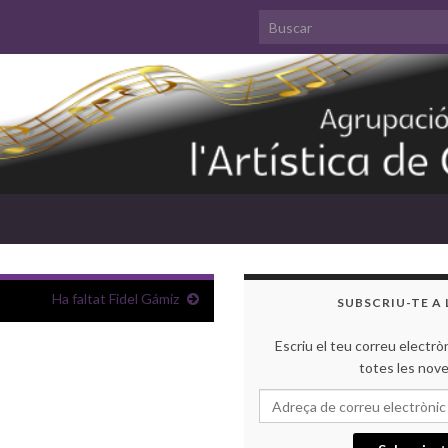
Search for:
Ha faltat Fidel Gámiz
SUBSCRIU-TE A
Escriu el teu correu electròn
totes les nov
Adre