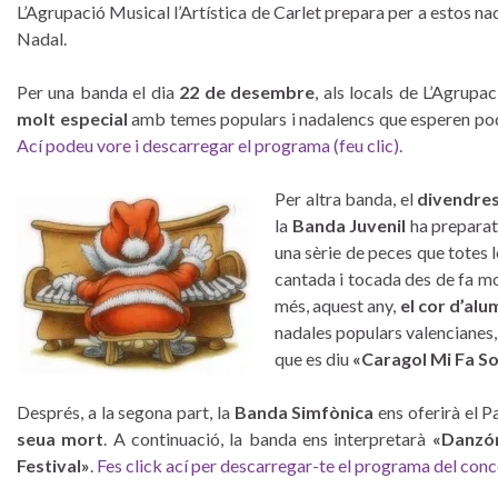
L’Agrupació Musical l’Artística de Carlet prepara per a estos na
Nadal.
Per una banda el dia
22 de desembre
, als locals de L’Agrupa
molt especial
amb temes populars i nadalencs que esperen poder
Ací podeu vore i descarregar el programa (feu clic).
Per altra banda, el
divendres
la
Banda Juvenil
ha preparat
una sèrie de peces que totes
cantada i tocada des de fa mo
més, aquest any,
el cor d’alu
nadales populars valencianes,
que es diu
«Caragol Mi Fa So
Després, a la segona part, la
Banda Simfònica
ens oferirà el 
seua mort
. A continuació, la banda ens interpretarà
«Danzó
Festival»
.
Fes click ací per descarregar-te el programa del conc