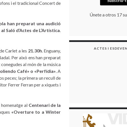
Subscriu-t
ofons i el tradicional Concert de
Únete a otros 17 su
ola han preparat una audició
 al Saló d’Actes de L’Artística
.
ACTES I ESDEVE
de Carlet a les
21.30h
. Enguany,
adal. Per això ens han preparat
t conegudes al món de la música
liendo Café» o «Perfídia»
. A
s peces; la primera un recull de
or Ferrer Ferran per a xiquets i
n homenatge al
Centenari de la
enques
«Overture to a Winter