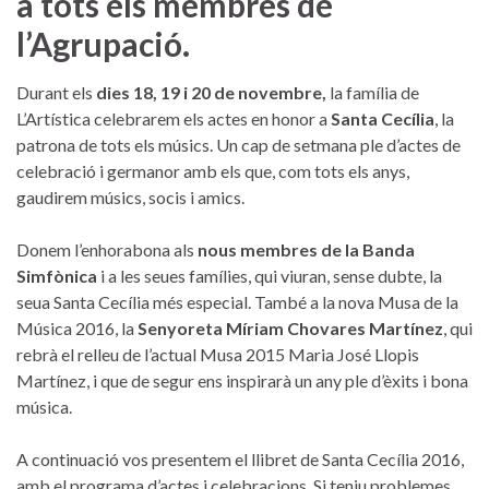
a tots els membres de
l’Agrupació.
Durant els
dies 18, 19 i 20 de novembre,
la família de
L’Artística celebrarem els actes en honor a
Santa Cecília
, la
patrona de tots els músics. Un cap de setmana ple d’actes de
celebració i germanor amb els que, com tots els anys,
gaudirem músics, socis i amics.
Donem l’enhorabona als
nous membres de la Banda
Simfònica
i a les seues famílies, qui viuran, sense dubte, la
seua Santa Cecília més especial. També a la nova Musa de la
Música 2016, la
Senyoreta Míriam Chovares Martínez
, qui
rebrà el relleu de l’actual Musa 2015 Maria José Llopis
Martínez, i que de segur ens inspirarà un any ple d’èxits i bona
música.
A continuació vos presentem el llibret de Santa Cecília 2016,
amb el programa d’actes i celebracions. Si teniu problemes