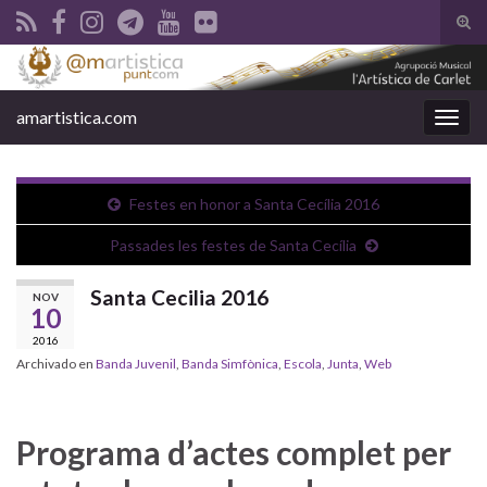
Alte
el
Search for:
form
de
amartistica.com
Alter
bús
la
nave
Festes en honor a Santa Cecília 2016
Passades les festes de Santa Cecília
Santa Cecilia 2016
NOV
10
2016
Archivado en
Banda Juvenil
,
Banda Simfònica
,
Escola
,
Junta
,
Web
Programa d’actes complet per